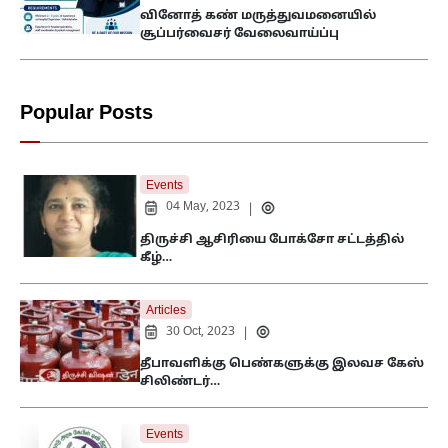
வினோத் கண் மருத்துவமனையில்
சூப்பர்வைசர் வேலைவாய்ப்பு
Popular Posts
Events
04 May, 2023
|
திருச்சி ஆசிரியை போக்சோ சட்டத்தில்
கீழ்…
Articles
30 Oct, 2023
|
தீபாவளிக்கு பெண்களுக்கு இலவச கேஸ்
சிலிண்டர்…
Events