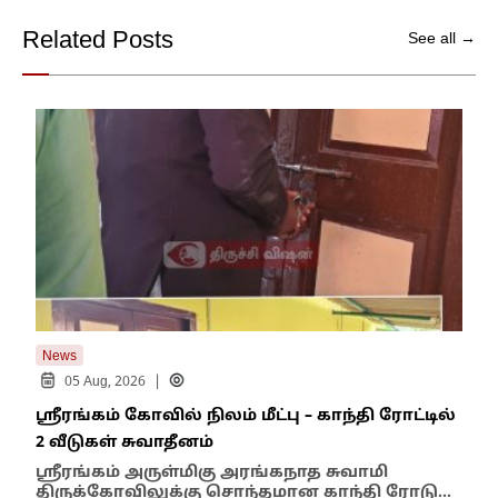
Related Posts
See all →
News
New
|
05 Aug, 2026
ஸ்ரீரங்கம் கோவில் நிலம் மீட்பு – காந்தி ரோட்டில்
வி
2 வீடுகள் சுவாதீனம்
சூப
ஸ்ரீரங்கம் அருள்மிகு அரங்கநாத சுவாமி
வின
திருக்கோவிலுக்கு சொந்தமான காந்தி ரோடு…
நாங