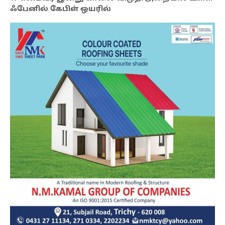
ஃபேனில் கேபிள் ஒயரில்