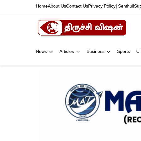
Home
About Us
Contact Us
Privacy Policy
|
Senthuli
Su
News
Articles
Business
Sports
Ci