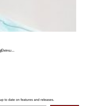
|
News
05 Aug,
ு
எதிர்க்கட்சி
குதியை…
இந்திய யூனியன
 up to date on features and releases.