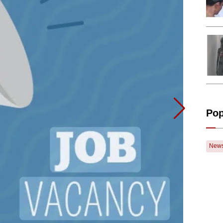
Pop
New