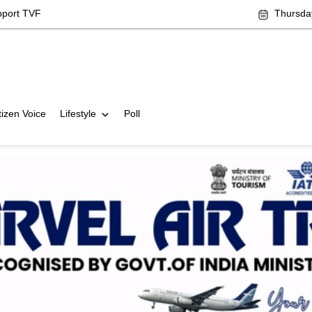
pport TVF
Thursda
tizen Voice
Lifestyle
Poll