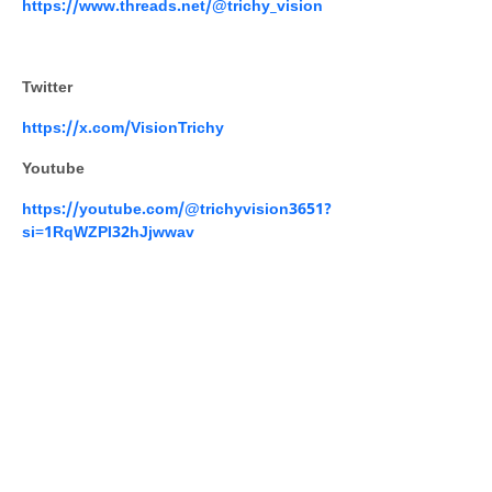
https://www.threads.net/@trichy_vision
Twitter
https://x.com/VisionTrichy
Youtube
https://youtube.com/@trichyvision3651?
si=1RqWZPI32hJjwwav