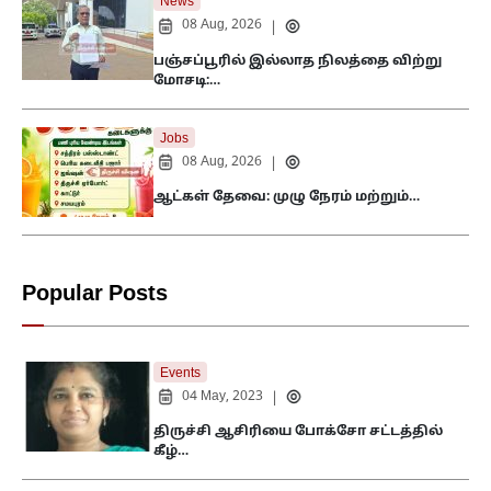
News
08 Aug, 2026
|
பஞ்சப்பூரில் இல்லாத நிலத்தை விற்று
மோசடி:…
Jobs
08 Aug, 2026
|
ஆட்கள் தேவை: முழு நேரம் மற்றும்…
Popular Posts
Events
04 May, 2023
|
திருச்சி ஆசிரியை போக்சோ சட்டத்தில்
கீழ்…