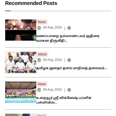
Recommended Posts
News
08 Aug, 2026
|
மணப்பாறை நல்லாண்டவர் குதிரை
வாகன திருவீதி…
Article
08 Aug, 2026
|
தமிழக ஜனதா தளம் மாநிலத் தலைவர்…
News
08 Aug, 2026
|
உறையூர் ஸ்ரீ விக்னேஷ் பப்ளிக்
பள்ளியில்…