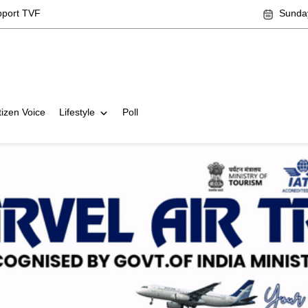
pport TVF
Sunday
tizen Voice
Lifestyle
Poll