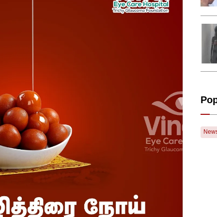
Pop
New