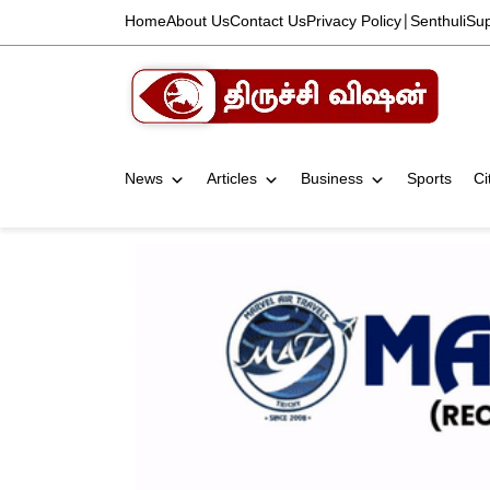
Home
About Us
Contact Us
Privacy Policy
|
Senthuli
Su
News
Articles
Business
Sports
Ci