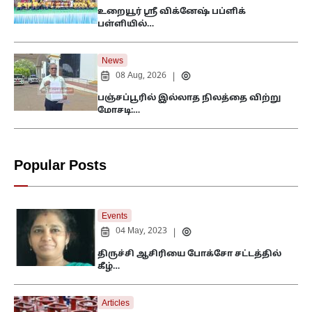
உறையூர் ஸ்ரீ விக்னேஷ் பப்ளிக்
பள்ளியில்…
News
08 Aug, 2026
|
பஞ்சப்பூரில் இல்லாத நிலத்தை விற்று
மோசடி:…
Popular Posts
Events
04 May, 2023
|
திருச்சி ஆசிரியை போக்சோ சட்டத்தில்
கீழ்…
Articles