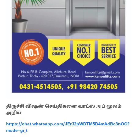
திருச்சி விஷன் செய்திகளை வாட்ஸ் அப் மூலம்
அறிய
https://chat.whatsapp.com/JErJ2bWDTM5D4mAdBc3nOO?
mode=gi_t