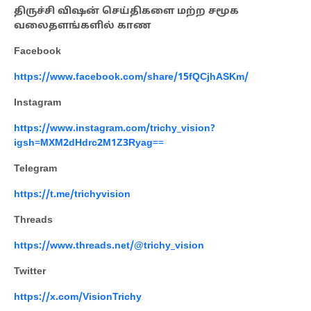
திருச்சி விஷன் செய்திகளை மற்ற சமூக
வலைதளங்களில் காண
Facebook
https://www.facebook.com/share/15fQCjhASKm/
Instagram
https://www.instagram.com/trichy_vision?
igsh=MXM2dHdrc2M1Z3Ryag==
Telegram
https://t.me/trichyvision
Threads
https://www.threads.net/@trichy_vision
Twitter
https://x.com/VisionTrichy