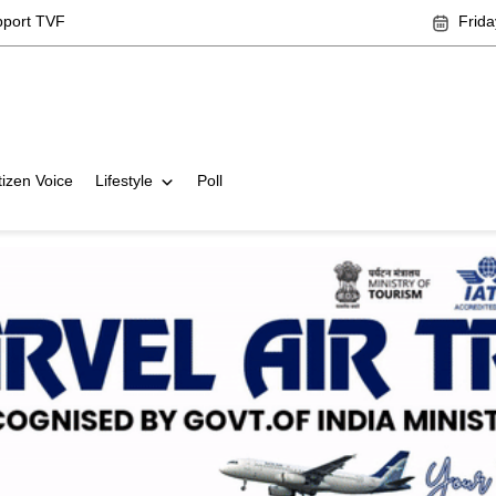
pport TVF
Frida
tizen Voice
Lifestyle
Poll