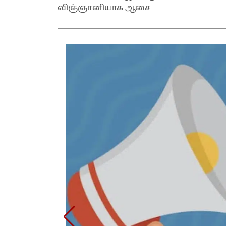
விஞ்ஞானியாக ஆசை