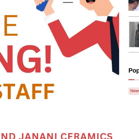
Pop
New