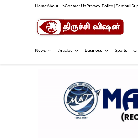
Home
About Us
Contact Us
Privacy Policy
|
Senthuli
Su
News
Articles
Business
Sports
Ci