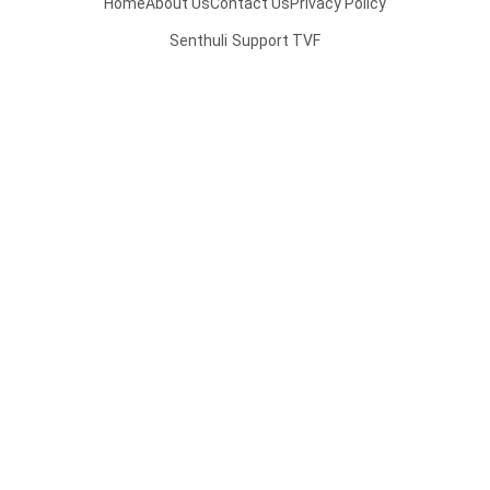
Home
About Us
Contact Us
Privacy Policy
Senthuli
Support TVF