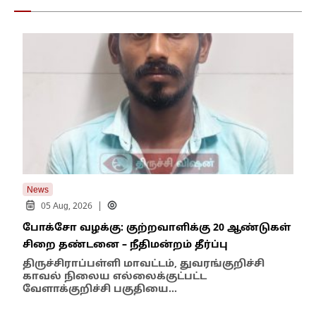
News
New
|
05 Aug, 2026
போக்சோ வழக்கு: குற்றவாளிக்கு 20 ஆண்டுகள்
எதி
சிறை தண்டனை – நீதிமன்றம் தீர்ப்பு
நில
எம்
திருச்சிராப்பள்ளி மாவட்டம், துவரங்குறிச்சி
காவல் நிலைய எல்லைக்குட்பட்ட
இந்
வேளாக்குறிச்சி பகுதியை…
மாந