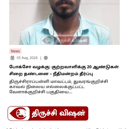
News
New
|
05 Aug, 2026
போக்சோ வழக்கு: குற்றவாளிக்கு 20 ஆண்டுகள்
எதி
சிறை தண்டனை – நீதிமன்றம் தீர்ப்பு
நில
எம்
திருச்சிராப்பள்ளி மாவட்டம், துவரங்குறிச்சி
காவல் நிலைய எல்லைக்குட்பட்ட
இந்
வேளாக்குறிச்சி பகுதியை…
மாந