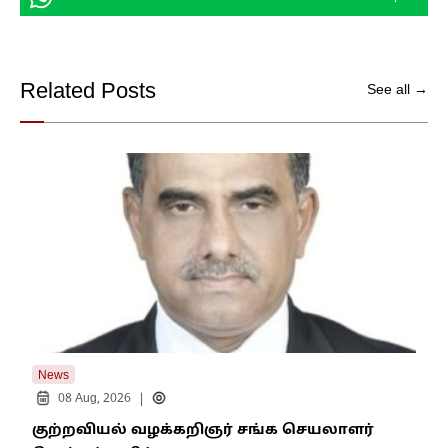
Related Posts
See all →
News
New
|
08 Aug, 2026
குற்றவியல் வழக்கறிஞர் சங்க செயலாளர்
உறை