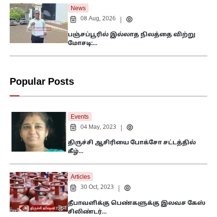
News
08 Aug, 2026
|
பஞ்சப்பூரில் இல்லாத நிலத்தை விற்று
மோசடி:…
Popular Posts
Events
04 May, 2023
|
திருச்சி ஆசிரியை போக்சோ சட்டத்தில்
கீழ்…
Articles
30 Oct, 2023
|
தீபாவளிக்கு பெண்களுக்கு இலவச கேஸ்
சிலிண்டர்…