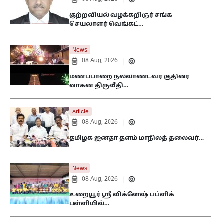
|
குற்றவியல் வழக்கறிஞர் சங்க
செயலாளர் வெங்கட்…
News
08 Aug, 2026
|
மணப்பாறை நல்லாண்டவர் குதிரை
வாகன திருவீதி…
Article
08 Aug, 2026
|
தமிழக ஜனதா தளம் மாநிலத் தலைவர்…
News
08 Aug, 2026
|
உறையூர் ஸ்ரீ விக்னேஷ் பப்ளிக்
பள்ளியில்…