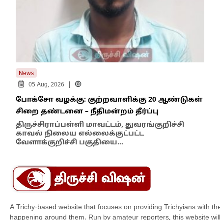
News
New
|
05 Aug, 2026
போக்சோ வழக்கு: குற்றவாளிக்கு 20 ஆண்டுகள்
எதி
சிறை தண்டனை – நீதிமன்றம் தீர்ப்பு
நில
எம்
திருச்சிராப்பள்ளி மாவட்டம், துவரங்குறிச்சி
காவல் நிலைய எல்லைக்குட்பட்ட
இந்
வேளாக்குறிச்சி பகுதியை…
மாந
A Trichy-based website that focuses on providing Trichyians with th
happening around them. Run by amateur reporters, this website will t