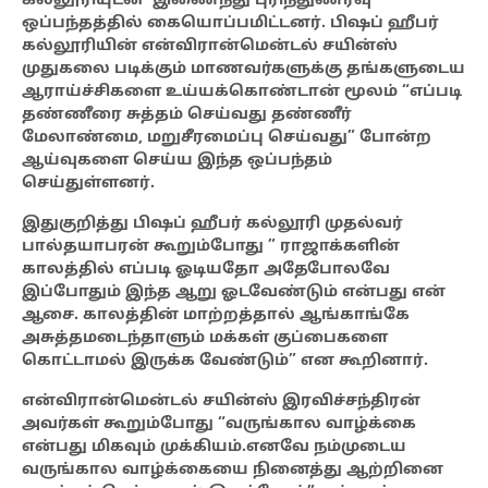
கல்லூரியுடன் இணைந்து புரிந்துணர்வு
ஒப்பந்தத்தில் கையொப்பமிட்டனர். பிஷப் ஹீபர்
கல்லூரியின் என்விரான்மென்டல் சயின்ஸ்
முதுகலை படிக்கும் மாணவர்களுக்கு தங்களுடைய
ஆராய்ச்சிகளை உய்யக்கொண்டான் மூலம் “எப்படி
தண்ணீரை சுத்தம் செய்வது தண்ணீர்
மேலாண்மை, மறுசீரமைப்பு செய்வது” போன்ற
ஆய்வுகளை செய்ய இந்த ஒப்பந்தம்
செய்துள்ளனர்.
இதுகுறித்து பிஷப் ஹீபர் கல்லூரி முதல்வர்
பால்தயாபரன் கூறும்போது ” ராஜாக்களின்
காலத்தில் எப்படி ஓடியதோ அதேபோலவே
இப்போதும் இந்த ஆறு ஓடவேண்டும் என்பது என்
ஆசை. காலத்தின் மாற்றத்தால் ஆங்காங்கே
அசுத்தமடைந்தாளும் மக்கள் குப்பைகளை
கொட்டாமல் இருக்க வேண்டும்” என கூறினார்.
என்விரான்மென்டல் சயின்ஸ் இரவிச்சந்திரன்
அவர்கள் கூறும்போது “வருங்கால வாழ்க்கை
என்பது மிகவும் முக்கியம்.எனவே நம்முடைய
வருங்கால வாழ்க்கையை நினைத்து ஆற்றினை