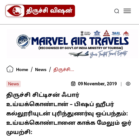
/
/
Home
News
திருச்சி...
09 November, 2019
News
|
திருச்சி சிட்டிசன் ஃபார்
உய்யக்கொண்டான் – பிஷப் ஹீபர்
கல்லூரியுடன் புரிந்துணர்வு ஒப்பந்தம்:
உய்யக்கொண்டானை காக்க மேலும் ஓர்
முயற்சி: