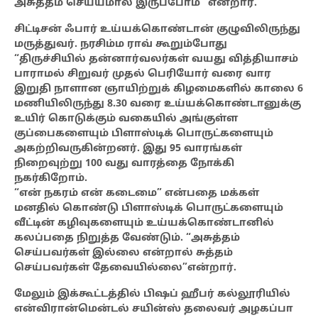
அசுத்தம் செய்யமால் இருப்போம்” என்றார்.
சிட்டிசன் ஃபார் உய்யக்கொண்டான் குழுவிலிருந்து
மருத்துவர். நரசிம்ம ராவ் கூறும்போது
“திருச்சியில் தன்னார்வலர்கள் வயது வித்தியாசம்
பாராமல் சிறுவர் முதல் பெரியோர் வரை வார
இறுதி நாளான ஞாயிற்றுக் கிழமைகளில் காலை 6
மணியிலிருந்து 8.30 வரை உய்யக்கொண்டானுக்கு
உயிர் கொடுக்கும் வகையில் அங்குள்ள
குப்பைகளையும் பிளாஸ்டிக் பொருட்களையும்
அகற்றிவருகின்றனர். இது 95 வாரங்கள்
நிறைவுற்று 100 வது வாரத்தை நோக்கி
நகர்கிறோம்.
“என் நகரம் என் கடைமை” என்பதை மக்கள்
மனதில் கொண்டு பிளாஸ்டிக் பொருட்களையும்
வீட்டின் கழிவுகளையும் உய்யக்கொண்டானில்
கலப்பதை நிறுத்த வேண்டும். “அசுத்தம்
செய்பவர்கள் இல்லை என்றால் சுத்தம்
செய்பவர்கள் தேவையில்லை”என்றார்.
மேலும் இக்கூட்டத்தில் பிஷப் ஹீபர் கல்லூரியில்
என்விரான்மென்டல் சயின்ஸ் தலைவர் அழகப்பா