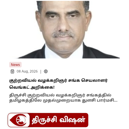
News
New
|
08 Aug, 2026
குற்றவியல் வழக்கறிஞர் சங்க செயலாளர்
உறை
வெங்கட் அறிக்கை!
ஆம்
திருச்சி குற்றவியல் வழக்கறிஞர் சங்கத்தில்
பள்
தமிழகத்திலே முதல்முறையாக துளசி பார்மசி…
விக