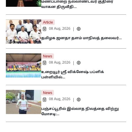
மணப்பாறை நல்லாண்டவர் குதிரை
வாகன திருவீதி…
Article
08 Aug, 2026
|
தமிழக ஜனதா தளம் மாநிலத் தலைவர்…
News
08 Aug, 2026
|
உறையூர் ஸ்ரீ விக்னேஷ் பப்ளிக்
பள்ளியில்…
News
08 Aug, 2026
|
பஞ்சப்பூரில் இல்லாத நிலத்தை விற்று
மோசடி:…