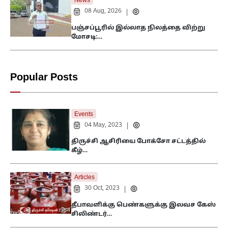
News
08 Aug, 2026
|
பஞ்சப்பூரில் இல்லாத நிலத்தை விற்று
மோசடி:…
Popular Posts
Events
04 May, 2023
|
திருச்சி ஆசிரியை போக்சோ சட்டத்தில்
கீழ்…
Articles
30 Oct, 2023
|
தீபாவளிக்கு பெண்களுக்கு இலவச கேஸ்
சிலிண்டர்…