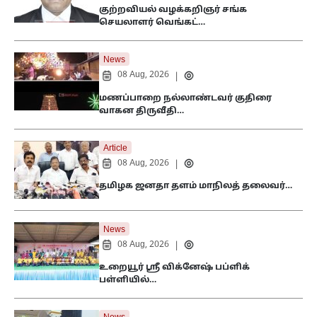
குற்றவியல் வழக்கறிஞர் சங்க
செயலாளர் வெங்கட்…
News
08 Aug, 2026
|
மணப்பாறை நல்லாண்டவர் குதிரை
வாகன திருவீதி…
Article
08 Aug, 2026
|
தமிழக ஜனதா தளம் மாநிலத் தலைவர்…
News
08 Aug, 2026
|
உறையூர் ஸ்ரீ விக்னேஷ் பப்ளிக்
பள்ளியில்…