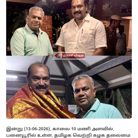
இன்று (13-06-2026), காலை 10 மணி அளவில்,
பனையூரில் உள்ள, தமிழக வெற்றி கழக தலைமை