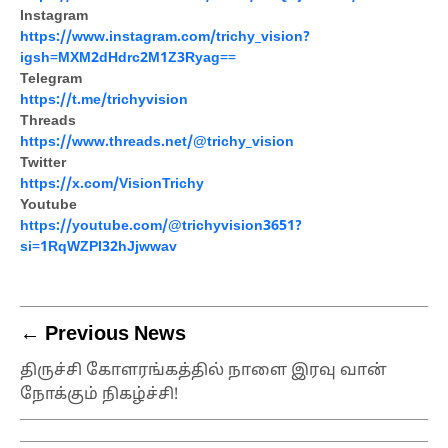
Instagram
https://www.instagram.com/trichy_vision?
igsh=MXM2dHdrc2M1Z3Ryag==
Telegram
https://t.me/trichyvision
Threads
https://www.threads.net/@trichy_vision
Twitter
https://x.com/VisionTrichy
Youtube
https://youtube.com/@trichyvision3651?
si=1RqWZPI32hJjwwav
← Previous News
திருச்சி கோளரங்கத்தில் நாளை இரவு வான்
நோக்கும் நிகழ்ச்சி!