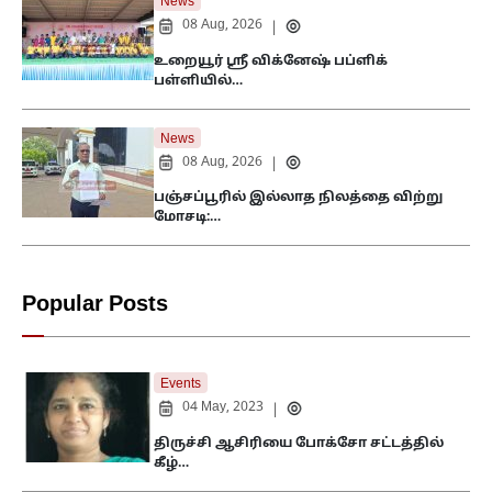
News
08 Aug, 2026
|
உறையூர் ஸ்ரீ விக்னேஷ் பப்ளிக்
பள்ளியில்…
News
08 Aug, 2026
|
பஞ்சப்பூரில் இல்லாத நிலத்தை விற்று
மோசடி:…
Popular Posts
Events
04 May, 2023
|
திருச்சி ஆசிரியை போக்சோ சட்டத்தில்
கீழ்…