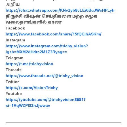
அறிய
https://chat.whatsapp.com/KNv2yb8cLEr6BuJWcHPLyh
திருச்சி விஷன் செய்திகளை மற்ற சமூக
வலைதளங்களில் காண
Facebook
https://www.facebook.com/share/15fQCjhASKm/
Instagram
https://www.instagram.com/trichy_vision?
igsh=MXM2dHdrc2M1Z3Ryag==
Telegram
https://t.me/trichyvision
Threads
https://www.threads.net/@trichy_vision
Twitter
https://x.com/VisionTrichy
Youtube
https://youtube.com/@trichyvision3651?
si=1RqWZPI32hJjwwav