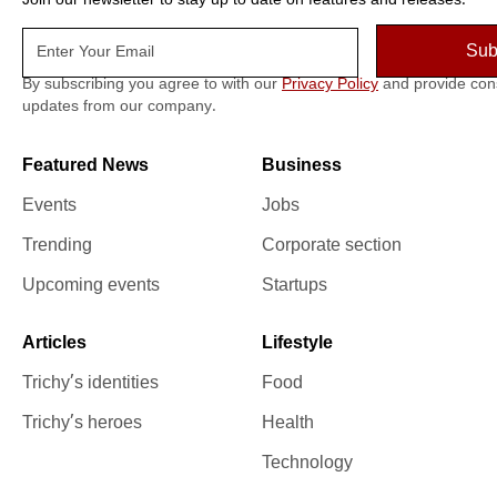
Join our newsletter to stay up to date on features and releases.
By subscribing you agree to with our
Privacy Policy
and provide con
updates from our company.
Featured News
Business
Events
Jobs
Trending
Corporate section
Upcoming events
Startups
Articles
Lifestyle
Trichy’s identities
Food
Trichy’s heroes
Health
Technology