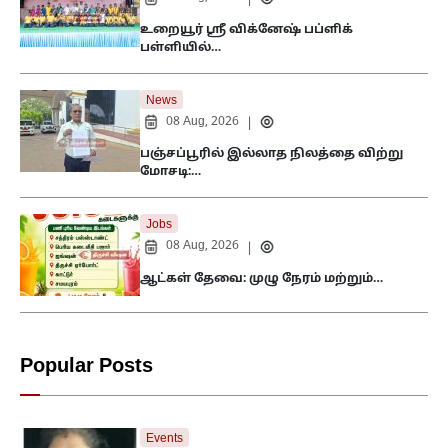
உறையூர் ஸ்ரீ விக்னேஷ் பப்ளிக்
பள்ளியில்…
News
08 Aug, 2026
|
பஞ்சப்பூரில் இல்லாத நிலத்தை விற்று
மோசடி:…
Jobs
08 Aug, 2026
|
ஆட்கள் தேவை: முழு நேரம் மற்றும்…
Popular Posts
Events