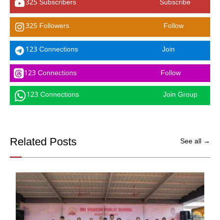
325 Subscribers
Subscribe
325 Followers
Follow
123 Connections
Join
123 Connections
Follow
123 Connections
Join Group
Related Posts
See all →