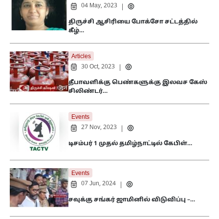
04 May, 2023
|
திருச்சி ஆசிரியை போக்சோ சட்டத்தில்
கீழ்…
Articles
30 Oct, 2023
|
தீபாவளிக்கு பெண்களுக்கு இலவச கேஸ்
சிலிண்டர்…
Events
27 Nov, 2023
|
டிசம்பர் 1 முதல் தமிழ்நாட்டில் கேபிள்…
Events
07 Jun, 2024
|
சவுக்கு சங்கர் ஜாமினில் விடுவிப்பு –…