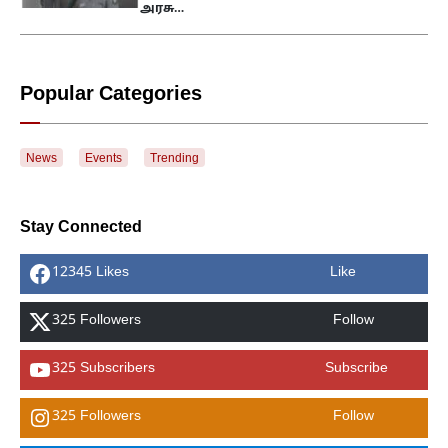
அரசு…
Popular Categories
News
Events
Trending
Stay Connected
12345 Likes
Like
325 Followers
Follow
325 Subscribers
Subscribe
325 Followers
Follow