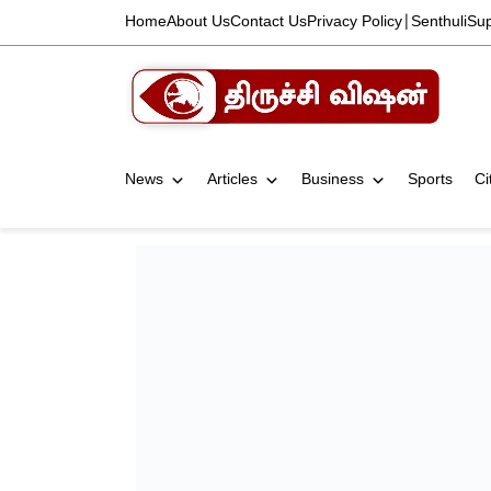
Home
About Us
Contact Us
Privacy Policy
|
Senthuli
Su
News
Articles
Business
Sports
Ci