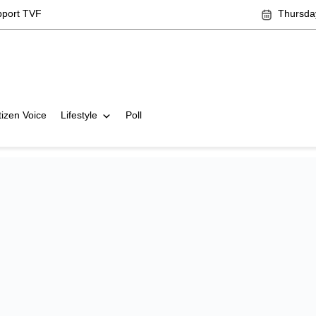
pport TVF
Thursda
tizen Voice
Lifestyle
Poll