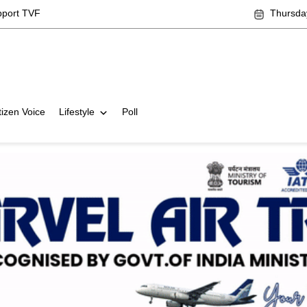
pport TVF
Thursda
tizen Voice
Lifestyle
Poll