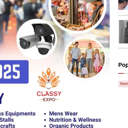
Pop
New