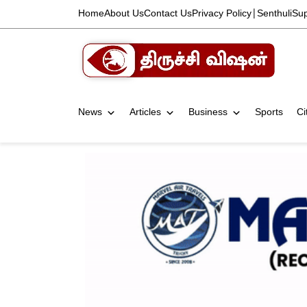
Home
About Us
Contact Us
Privacy Policy
|
Senthuli
Su
News
Articles
Business
Sports
Ci