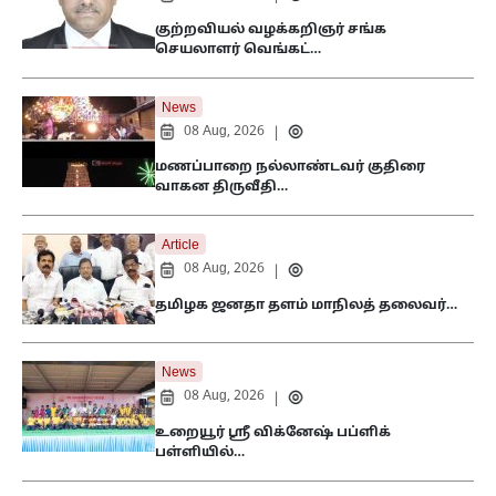
குற்றவியல் வழக்கறிஞர் சங்க
செயலாளர் வெங்கட்…
News
08 Aug, 2026
|
மணப்பாறை நல்லாண்டவர் குதிரை
வாகன திருவீதி…
Article
08 Aug, 2026
|
தமிழக ஜனதா தளம் மாநிலத் தலைவர்…
News
08 Aug, 2026
|
உறையூர் ஸ்ரீ விக்னேஷ் பப்ளிக்
பள்ளியில்…