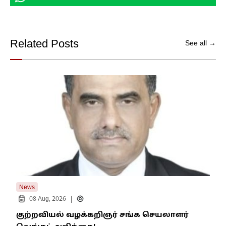
Related Posts
See all →
News
New
|
08 Aug, 2026
குற்றவியல் வழக்கறிஞர் சங்க செயலாளர்
உறை