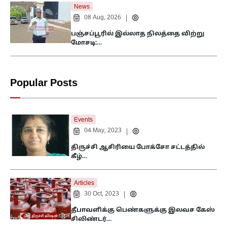
News
08 Aug, 2026
|
பஞ்சப்பூரில் இல்லாத நிலத்தை விற்று
மோசடி:…
Popular Posts
Events
04 May, 2023
|
திருச்சி ஆசிரியை போக்சோ சட்டத்தில்
கீழ்…
Articles
30 Oct, 2023
|
தீபாவளிக்கு பெண்களுக்கு இலவச கேஸ்
சிலிண்டர்…