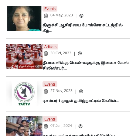
Events
04 May, 2023
|
திருச்சி ஆசிரியை போக்சோ சட்டத்தில்
கீழ்…
Articles
30 Oct, 2023
|
தீபாவளிக்கு பெண்களுக்கு இலவச கேஸ்
சிலிண்டர்…
Events
27 Nov, 2023
|
டிசம்பர் 1 முதல் தமிழ்நாட்டில் கேபிள்…
Events
07 Jun, 2024
|
சவுக்கு சங்கர் ஜாமினில் விடுவிப்பு –…