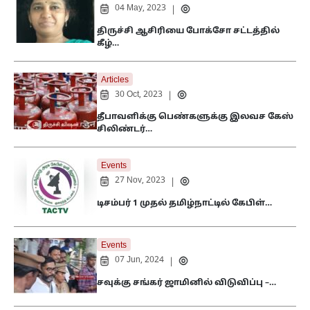
04 May, 2023
|
திருச்சி ஆசிரியை போக்சோ சட்டத்தில்
கீழ்…
Articles
30 Oct, 2023
|
தீபாவளிக்கு பெண்களுக்கு இலவச கேஸ்
சிலிண்டர்…
Events
27 Nov, 2023
|
டிசம்பர் 1 முதல் தமிழ்நாட்டில் கேபிள்…
Events
07 Jun, 2024
|
சவுக்கு சங்கர் ஜாமினில் விடுவிப்பு –…