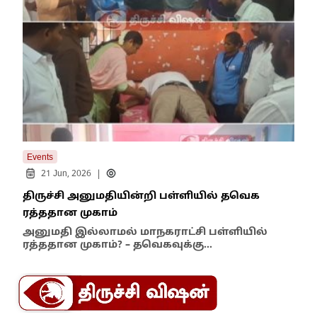
Events
Even
|
21 Jun, 2026
திருச்சி அனுமதியின்றி பள்ளியில் தவெக
திர
ரத்ததான முகாம்
தல
அனுமதி இல்லாமல் மாநகராட்சி பள்ளியில்
முன
ரத்ததான முகாம்? – தவெகவுக்கு…
ஜவ