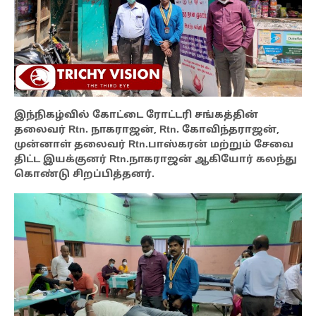
இந்நிகழ்வில் கோட்டை ரோட்டரி சங்கத்தின்
தலைவர் Rtn. நாகராஜன், Rtn. கோவிந்தராஜன்,
முன்னாள் தலைவர் Rtn.பாஸ்கரன் மற்றும் சேவை
திட்ட இயக்குனர் Rtn.நாகராஜன் ஆகியோர் கலந்து
கொண்டு சிறப்பித்தனர்.