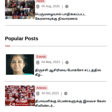
News
06 Aug, 2026
|
பெருமழையால் பாதிக்கப்பட்ட
கேரளாவுக்கு நிவாரணம்
Popular Posts
Events
04 May, 2023
|
திருச்சி ஆசிரியை போக்சோ சட்டத்தில்
கீழ்…
Articles
30 Oct, 2023
|
தீபாவளிக்கு பெண்களுக்கு இலவச கேஸ்
சிலிண்டர்…