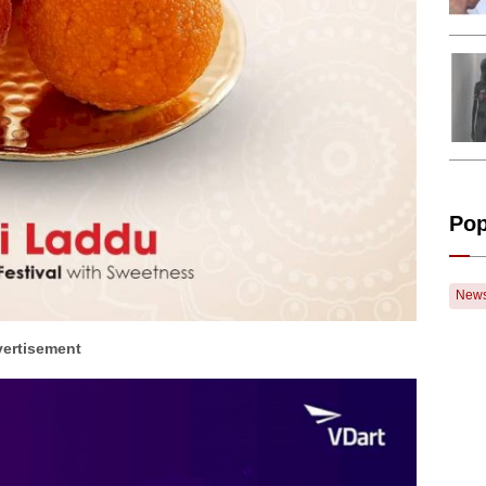
Pop
New
ertisement