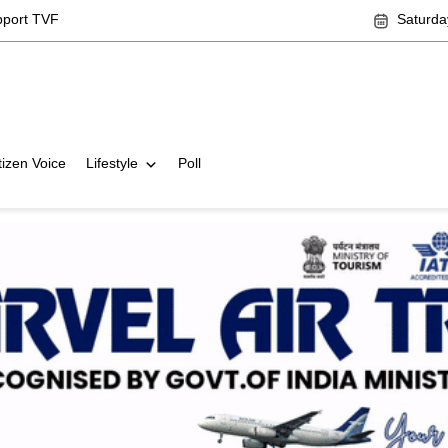
pport TVF
Saturda
tizen Voice
Lifestyle
Poll