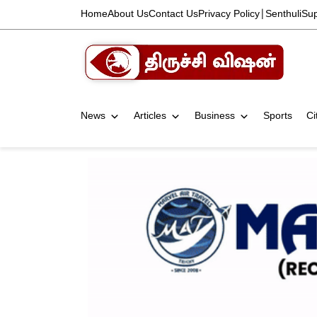
Home
About Us
Contact Us
Privacy Policy
|
Senthuli
Su
News
Articles
Business
Sports
Ci