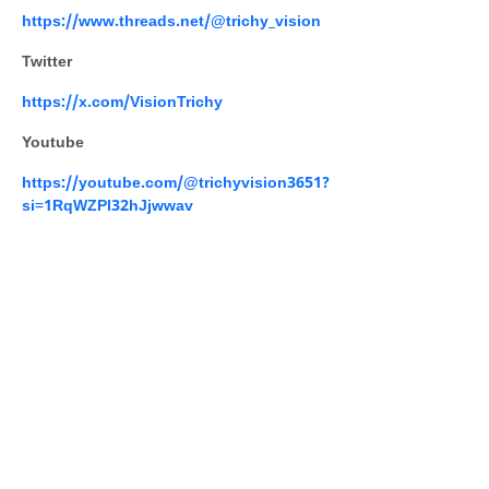
https://www.threads.net/@trichy_vision
Twitter
https://x.com/VisionTrichy
Youtube
https://youtube.com/@trichyvision3651?
si=1RqWZPI32hJjwwav