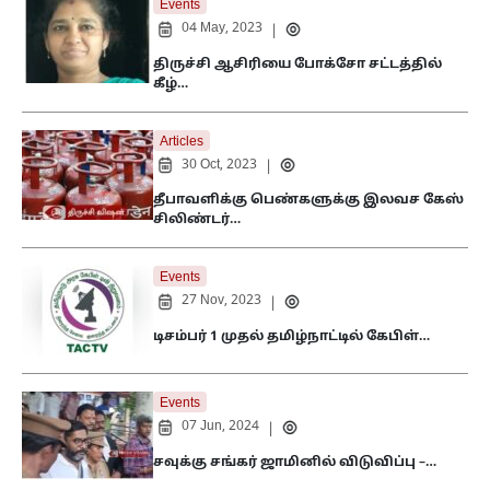
Events
04 May, 2023
|
திருச்சி ஆசிரியை போக்சோ சட்டத்தில்
கீழ்…
Articles
30 Oct, 2023
|
தீபாவளிக்கு பெண்களுக்கு இலவச கேஸ்
சிலிண்டர்…
Events
27 Nov, 2023
|
டிசம்பர் 1 முதல் தமிழ்நாட்டில் கேபிள்…
Events
07 Jun, 2024
|
சவுக்கு சங்கர் ஜாமினில் விடுவிப்பு –…