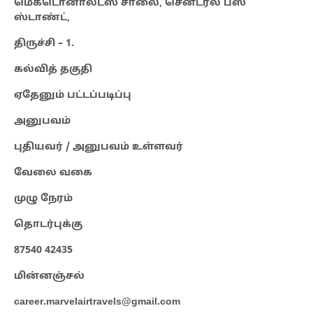
மெக்டொனால்ட்ஸ் சாலை, சென்ட்ரல் பஸ்
ஸ்டாண்ட்,
திருச்சி – 1.
கல்வித் தகுதி
ஏதேனும் பட்டப்படிப்பு
அனுபவம்
புதியவர் / அனுபவம் உள்ளவர்
வேலை வகை
முழு நேரம்
தொடர்புக்கு
87540 42435
மின்னஞ்சல்
career.marvelairtravels@gmail.com