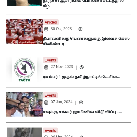
திருச்சி ஆசிரியை போக்சோ சட்டத்தில்
கீழ்…
Articles
30 Oct, 2023
|
தீபாவளிக்கு பெண்களுக்கு இலவச கேஸ்
சிலிண்டர்…
Events
27 Nov, 2023
|
டிசம்பர் 1 முதல் தமிழ்நாட்டில் கேபிள்…
Events
07 Jun, 2024
|
சவுக்கு சங்கர் ஜாமினில் விடுவிப்பு –…
Events