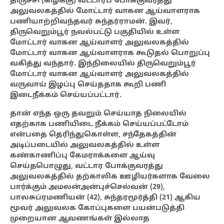
திருச்சி (கிழக்கு) வட்டாரப் போக்குவரத்து
அலுவலகத்தில் மோட்டார் வாகன ஆய்வாளராக
பணியாற்றிவந்தவர் சுந்தர்ராமன். இவர்,
திருவெறும்பூர் நவல்பட்டு பகுதியில் உள்ள
மோட்டார் வாகன ஆய்வாளர் அலுவலகத்தில்
மோட்டார் வாகன ஆய்வாளராக கூடுதல் பொறுப்பு
வகித்து வந்தார். இந்நிலையில் திருவெறும்பூர்
மோட்டார் வாகன ஆய்வாளர் அலுவலகத்தில்
வருவாய் இழப்பு செய்ததாக கூறி பணி
இடைநீக்கம் செய்யப்பட்டார்.
தான் எந்த ஒரு தவறும் செய்யாத நிலையில்
எதற்காக பணியிடை நீக்கம் செய்யப்பட்டோம்
என்பதை தெரிந்துகொள்ள, சந்தேகத்தின்
அடிப்படையில் அலுவலகத்தில் உள்ள
கண்காணிப்பு கேமராக்களை ஆய்வு
செய்தபொழுது, வட்டார போக்குவரத்து
அலுவலகத்தில் தற்காலிக ஊழியர்களாக வேலை
பார்க்கும் அமலன்அன்புச்செல்வன் (29),
பாலசுப்ரமணியன் (42), சுந்தரமூர்த்தி (21) ஆகிய
மூவர் அலுவலக கோப்புகளை பயன்படுத்தி
முறையான ஆவணங்கள் இல்லாத