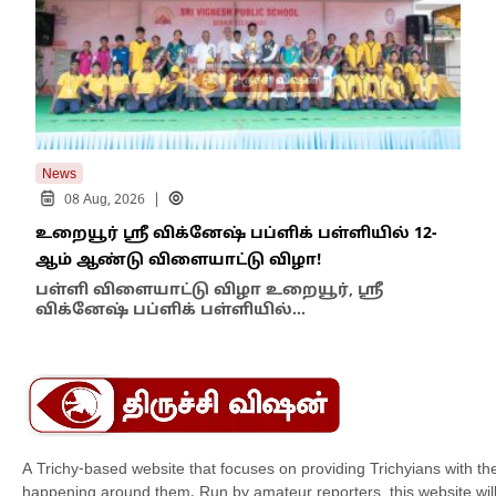
News
New
|
08 Aug, 2026
உறையூர் ஸ்ரீ விக்னேஷ் பப்ளிக் பள்ளியில் 12-
பஞ்
ஆம் ஆண்டு விளையாட்டு விழா!
நடவ
பள்ளி விளையாட்டு விழா உறையூர், ஸ்ரீ
செ
விக்னேஷ் பப்ளிக் பள்ளியில்…
தாம
A Trichy-based website that focuses on providing Trichyians with th
happening around them. Run by amateur reporters, this website will t