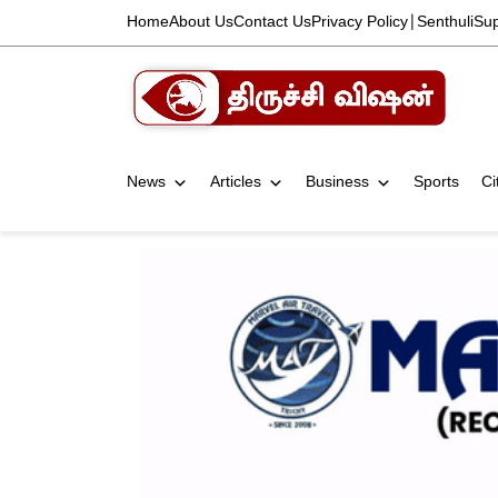
Home
About Us
Contact Us
Privacy Policy
|
Senthuli
Su
News
Articles
Business
Sports
Ci