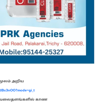
 மூலம் அறிய
AdBc3nOO?mode=gi_t
ூக வலைதளங்களில் காண