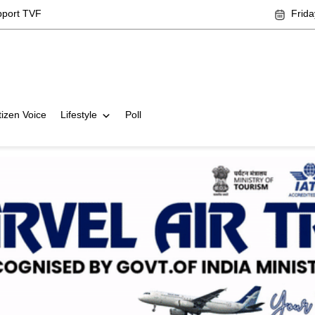
pport TVF
Frida
tizen Voice
Lifestyle
Poll