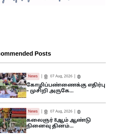
commended Posts
|
|
News
07 Aug, 2026
கோழிப்பண்ணைக்கு எதிர்பு
– முசிறி அருகே…
|
|
News
07 Aug, 2026
கலைஞர் 8ஆம் ஆண்டு
நினைவு தினம்…