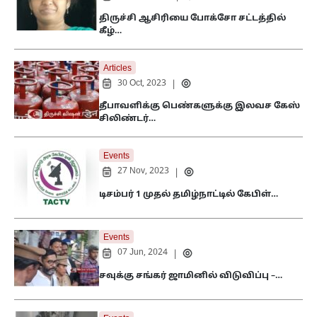
திருச்சி ஆசிரியை போக்சோ சட்டத்தில்
கீழ்…
Articles
30 Oct, 2023
|
தீபாவளிக்கு பெண்களுக்கு இலவச கேஸ்
சிலிண்டர்…
Events
27 Nov, 2023
|
டிசம்பர் 1 முதல் தமிழ்நாட்டில் கேபிள்…
Events
07 Jun, 2024
|
சவுக்கு சங்கர் ஜாமினில் விடுவிப்பு –…