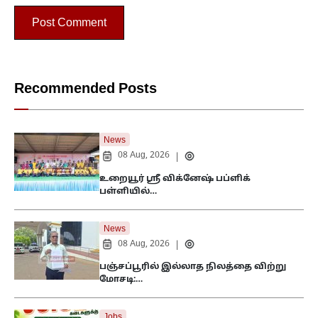
Recommended Posts
News
08 Aug, 2026
|
உறையூர் ஸ்ரீ விக்னேஷ் பப்ளிக்
பள்ளியில்…
News
08 Aug, 2026
|
பஞ்சப்பூரில் இல்லாத நிலத்தை விற்று
மோசடி:…
Jobs