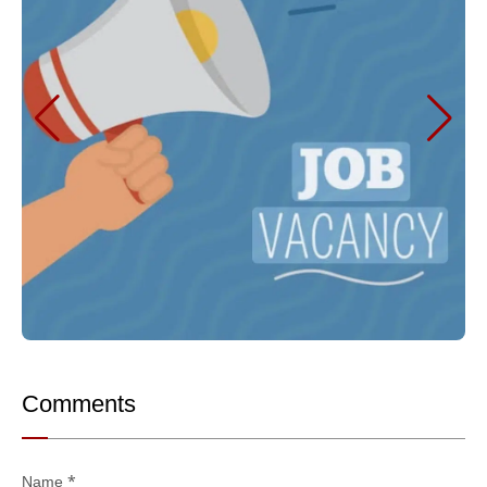
Comments
Name
*