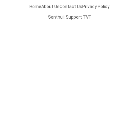
Home
About Us
Contact Us
Privacy Policy
Senthuli
Support TVF