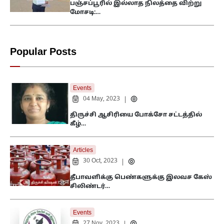
பஞ்சப்பூரில் இல்லாத நிலத்தை விற்று
மோசடி:…
Popular Posts
Events
04 May, 2023
|
திருச்சி ஆசிரியை போக்சோ சட்டத்தில்
கீழ்…
Articles
30 Oct, 2023
|
தீபாவளிக்கு பெண்களுக்கு இலவச கேஸ்
சிலிண்டர்…
Events
27 Nov, 2023