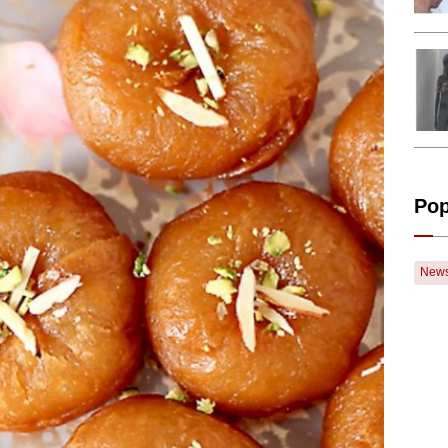
Pop
New