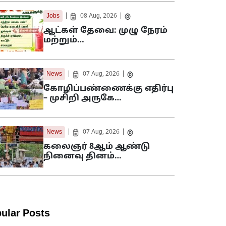
|
|
Jobs
08 Aug, 2026
ஆட்கள் தேவை: முழு நேரம்
மற்றும்…
|
|
News
07 Aug, 2026
கோழிப்பண்ணைக்கு எதிர்பு
– முசிறி அருகே…
|
|
News
07 Aug, 2026
கலைஞர் 8ஆம் ஆண்டு
நினைவு தினம்…
ular Posts