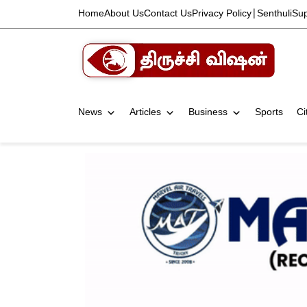
Home
About Us
Contact Us
Privacy Policy
|
Senthuli
Su
News
Articles
Business
Sports
Ci