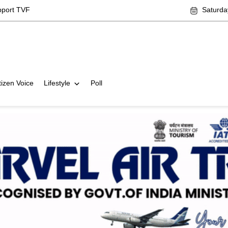
pport TVF
Saturda
tizen Voice
Lifestyle
Poll