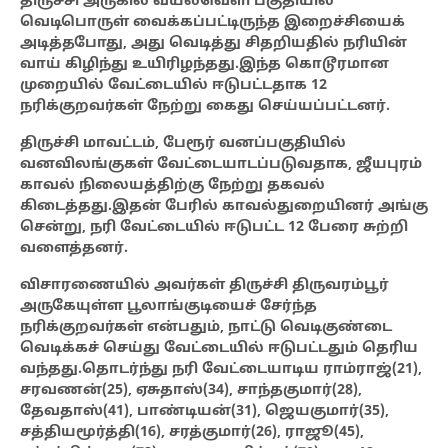
திருச்சி
அருகில் வயல்வெளி பகுதியில்
வெடிபொருள் வைக்கப்பட்டிருந்த இறைச்சியைக்
அடித்தபோது, அது வெடித்து சிதறியதில் நரியின்
வாய் கிழிந்து உயிரிழந்தது.இந்த கொடூரமான
முறையில் வேட்டையில் ஈடுபட்டதாக 12
நரிக்குறவர்கள்
நேற்று கைது செய்யப்பட்டனர்.
திருச்சி மாவட்டம்,
பேரூர் வனப்பகுதியில்
வனவிலங்குகள் வேட்டையாடப்படுவதாக, ஜீயபுரம்
காவல் நிலையத்திற்கு நேற்று தகவல்
கிடைத்தது.இதன் பேரில் காவல்துறையினர் அங்கு
சென்று, நரி வேட்டையில் ஈடுபட்ட 12 பேரை
சுற்றி
வளைத்தனர்.
விசாரணையில் அவர்கள் திருச்சி திருவரம்பூர்
அருகேயுள்ள பூலாங்குடியைச் சேர்ந்த
நரிக்குறவர்கள் என்பதும், நாட்டு வெடிகுண்டை
வெடிக்கச் செய்து வேட்டையில் ஈடுபட்டதும் தெரிய
வந்தது.தொடர்ந்து நரி
வேட்டையாடிய ராம்ராஜ்(21),
சரவணன்(25), ஏசுதாஸ்(34), சாந்தகுமார்(28),
தேவதாஸ்(41), பாண்டியன்(31), ஜெயகுமார்(35),
சத்தியமூர்த்தி(16), சரத்குமார்(26), ராஜூ(45),