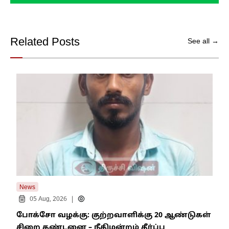
Related Posts
See all →
News
New
|
05 Aug, 2026
போக்சோ வழக்கு: குற்றவாளிக்கு 20 ஆண்டுகள்
எதி
சிறை தண்டனை – நீதிமன்றம் தீர்ப்பு
நில