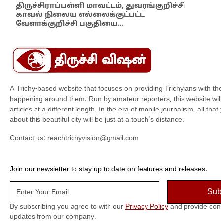
எம்
திருச்சிராப்பள்ளி மாவட்டம், துவரங்குறிச்சி
காவல் நிலைய எல்லைக்குட்பட்ட
இந்
வேளாக்குறிச்சி பகுதியை…
மாந
A Trichy-based website that focuses on providing Trichyians with th
happening around them. Run by amateur reporters, this website will t
articles at a different length. In the era of mobile journalism, all th
about this beautiful city will be just at a touch's distance.
Contact us:
reachtrichyvision@gmail.com
Join our newsletter to stay up to date on features and releases.
By subscribing you agree to with our
Privacy Policy
and provide con
updates from our company.